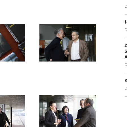
O
1
O
Z
S
O
K
O