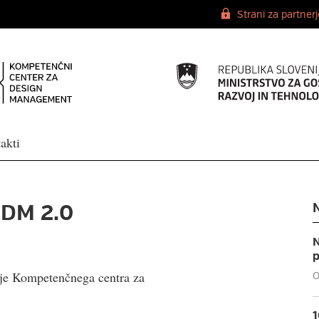
Strani za partner
akti
CDM 2.0
N
p
ije Kompetenčnega centra za
O
1