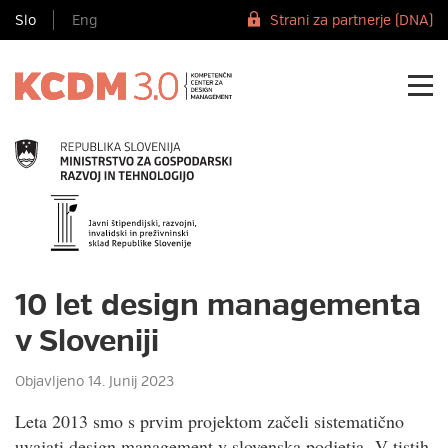
Slo
Eng
Strani za partnerje (DNA)
10 let design managementa
v Sloveniji
Objavljeno 14. Junij 2023
Leta 2013 smo s prvim projektom začeli sistematično
uvajati design management v slovenska podjetja. V tistih