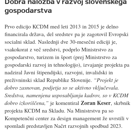
Dobra naložba v razvoj slovenskega
gospodarstva
Prvo edicijo KCDM med leti 2013 in 2015 je delno
financirala država, del sredstev pa je zagotovil Evropski
socialni sklad. Naslednji dve 30-mesečni ediciji je,
vsakokorat z več sredstvi, podprlo Ministrstvo za
gospodarstvo, turizem in šport (prej Ministrstvo za
gospodarski razvoj in tehnologijo), izvajanje projekta pa
nadziral Javni štipendijski, razvojni, invalidski in
preživninski sklad Republike Slovenije.
“Projekt je
dobro zasnovan, podjetja so se aktivno vključevala.
Sredstva, namenjena usposabljanju kadrov, so v KCDM
Zoran Keser
dobro izkoriščena,”
je komentiral
, skrbnik
projekta KCDM na Skladu. Na Ministrstvu pa so
Kompetenčni center za design management že uvrstili v
spomladi predstavljen Načrt razvojnih spodbud 2023.