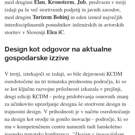
Elan
Kronoterm
Jub
med drugimi
,
,
, predvsem v tretji
izdaji pa še več storitvenih podjetij in javnih zavodov,
Turizem Bohinj
med drugim
in eden izmed največjih
interdisciplinarnih ponudnikov inženirskih in avtorskih
Elea iC
storitev v Sloveniji
.
Design kot odgovor na aktualne
gospodarske izzive
V tretji, iztekajoči se izdaji, so bile dejavnosti KCDM
osredotočene na tri tematska prednostna področja, ki so
se kot ključne razvojne priložnosti izkazala v prejšnji,
drugi ediciji KCDM - poleg pridobivanja osnovnih znanj
za učinkovito upravljanje designa še storitveni design in
trajnostni design. V prihodnosti je v načrtu osredotočanje
na design kot orodje in gonilo inovacije - področje, ki so
mu v kompetenčnem centru namenili tudi lanskoletno
jesensko tematsko konferenco.
“Design v inovacijskem