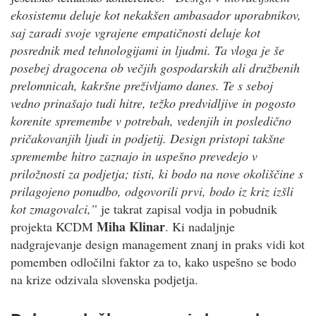
ekosistemu deluje kot nekakšen ambasador uporabnikov,
saj zaradi svoje vgrajene empatičnosti deluje kot
posrednik med tehnologijami in ljudmi. Ta vloga je še
posebej dragocena ob večjih gospodarskih ali družbenih
prelomnicah, kakršne preživljamo danes. Te s seboj
vedno prinašajo tudi hitre, težko predvidljive in pogosto
korenite spremembe v potrebah, vedenjih in posledično
pričakovanjih ljudi in podjetij. Design pristopi takšne
spremembe hitro zaznajo in uspešno prevedejo v
priložnosti za podjetja; tisti, ki bodo na nove okoliščine s
prilagojeno ponudbo, odgovorili prvi, bodo iz kriz izšli
kot zmagovalci,”
je takrat zapisal vodja in pobudnik
Miha Klinar
projekta KCDM
. Ki nadaljnje
nadgrajevanje design management znanj in praks vidi kot
pomemben odločilni faktor za to, kako uspešno se bodo
na krize odzivala slovenska podjetja.