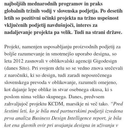
najboljših mednarodnih programov in praks
globalnih tržnih vodij v slovenska podjetja. Po desetih
letih so pozitivni učinki projekta na tržno uspešnost
vključenih podjetij navdušujoči, interes za
nadaljevanje projekta pa velik. Tudi na strani države.
Projekt, namenjen usposabljanju proizvodnih podjetij za
boljše razumevanje in smotrnejšo uporabo designa, so
leta 2012 zasnovali v oblikovalski agenciji Gigodesign
(danes Sito). Pri svojem delu so se vedno znova srečevali
z naročniki, ki so design, tudi zaradi neposrečenega
slovenskega prevoda v oblikovanje, razumeli omejeno,
kot dajanje lepe oblike in stvar osebnega okusa, ki s
poslom nima veliko skupnega. Danes, predvsem
zahvaljujoč projektu KCDM, marsikje ni več tako.
“Pred
šestimi leti, ko je bila med partnerskimi podjetji izvedena
prva analiza Business Design Intelligence report, je bila
kot ena glavnih ovir pri uvajanju designa in uživanju v