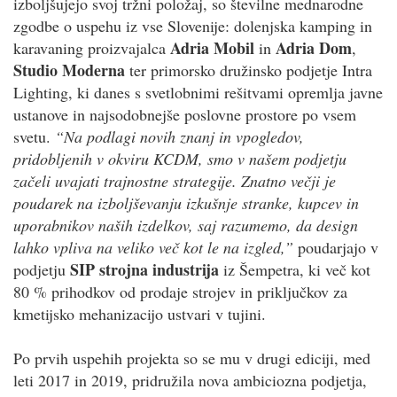
izboljšujejo svoj tržni položaj, so številne mednarodne
zgodbe o uspehu iz vse Slovenije: dolenjska kamping in
Adria Mobil
Adria Dom
karavaning proizvajalca
in
,
Studio Moderna
ter primorsko družinsko podjetje Intra
Lighting, ki danes s svetlobnimi rešitvami opremlja javne
ustanove in najsodobnejše poslovne prostore po vsem
svetu.
“Na podlagi novih znanj in vpogledov,
pridobljenih v okviru KCDM, smo v našem podjetju
začeli uvajati trajnostne strategije. Znatno večji je
poudarek na izboljševanju izkušnje stranke, kupcev in
uporabnikov naših izdelkov, saj razumemo, da design
lahko vpliva na veliko več kot le na izgled,”
poudarjajo v
SIP strojna industrija
podjetju
iz Šempetra, ki več kot
80 % prihodkov od prodaje strojev in priključkov za
kmetijsko mehanizacijo ustvari v tujini.
Po prvih uspehih projekta so se mu v drugi ediciji, med
leti 2017 in 2019, pridružila nova ambiciozna podjetja,