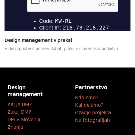
Design management v praksi
Video zgodbe s primeri dobrih praks v slovenskih podjetjih
Design
Partnerstvo
management
Kdo smo?
Kaj je DM?
Kaj delamo?
Zakaj DM?
Ozadje projekta
DM v Sloveniji
Na fotografijah
Znanja