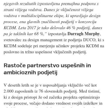
njegovih rezultatih izpostavljena premajhna podpora s
strani višjega vodstva. Danes je vključenost višjega
vodstva v multidisciplinarne ekipe, ki upravljajo design
procese, ena glavnih značilnosti podjetij v konzorciju
KCDM. Leta 2017 je tako delovalo 46 % podjetij, danes
Darragh Murphy
pa je takšnih kar 68 %,”
izpostavlja
,
svetovalec za design management iz podjetja DUCO, ki s
KCDM sodeluje pri merjenju učinkov projekta KCDM na
poslovno in tržno uspešnost vključenih podjetij.
Rastoče partnerstvo uspešnih in
ambicioznih podjetij
V desetih letih se je v usposabljanja vključilo več kot
2.000 zaposlenih iz 76 slovenskih podjetij. Med tistimi,
ki z design pristopi že od začetka projekta optimizirajo
svoje procese, večajo dodano vrednost svojih izdelkov in